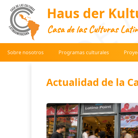
Haus der Kult
Casa de las Culturas Lati
Sobre nosotros
Programas culturales
Proye
Actualidad de la C