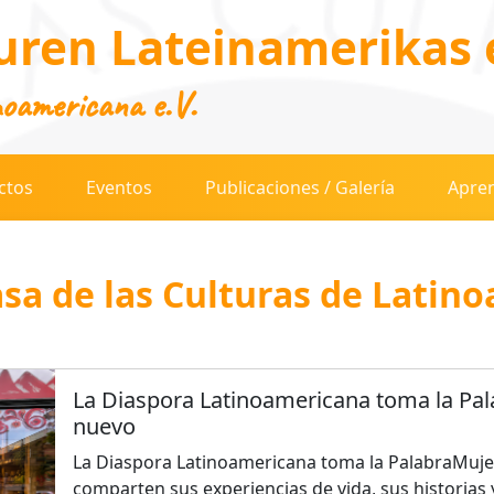
uren Lateinamerikas e
noamericana e.V.
ctos
Eventos
Publicaciones / Galería
Apren
asa de las Culturas de Latin
La Diaspora Latinoamericana toma la Pala
nuevo
La Diaspora Latinoamericana toma la PalabraMuj
comparten sus experiencias de vida, sus historias 