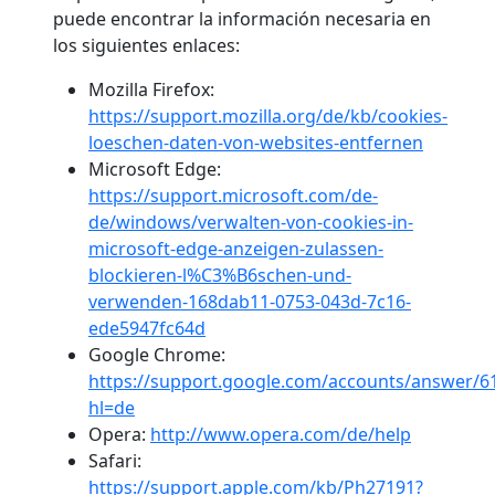
puede encontrar la información necesaria en
los siguientes enlaces:
Mozilla Firefox:
https://support.mozilla.org/de/kb/cookies-
loeschen-daten-von-websites-entfernen
Microsoft Edge:
https://support.microsoft.com/de-
de/windows/verwalten-von-cookies-in-
microsoft-edge-anzeigen-zulassen-
blockieren-l%C3%B6schen-und-
verwenden-168dab11-0753-043d-7c16-
ede5947fc64d
Google Chrome:
https://support.google.com/accounts/answer/6
hl=de
Opera:
http://www.opera.com/de/help
Safari:
https://support.apple.com/kb/Ph27191?