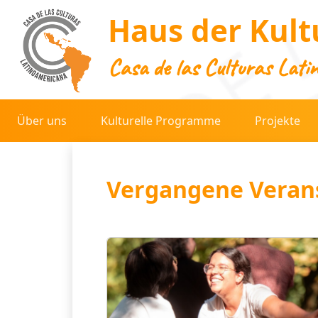
Haus der Kult
Casa de las Culturas Lati
Über uns
Kulturelle Programme
Projekte
Vergangene Veran